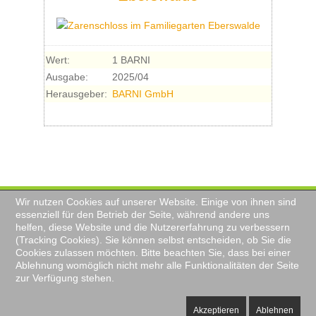
Wert:
1 BARNI
Ausgabe:
2025/04
Herausgeber:
BARNI GmbH
Wir nutzen Cookies auf unserer Website. Einige von ihnen sind
essenziell für den Betrieb der Seite, während andere uns
BARNI-Newsletter
Impressum
helfen, diese Website und die Nutzererfahrung zu verbessern
Kontakt
Historie
Sonderprägungen
(Tracking Cookies). Sie können selbst entscheiden, ob Sie die
Datenschutz
Cookies zulassen möchten. Bitte beachten Sie, dass bei einer
Ablehnung womöglich nicht mehr alle Funktionalitäten der Seite
zur Verfügung stehen.
© BARNI GmbH
Akzeptieren
Ablehnen