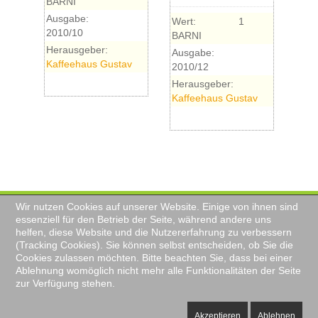
BARNI
Ausgabe:
Wert:
1
2010/10
BARNI
Herausgeber:
Ausgabe:
Kaffeehaus Gustav
2010/12
Herausgeber:
Kaffeehaus Gustav
Wir nutzen Cookies auf unserer Website. Einige von ihnen sind
essenziell für den Betrieb der Seite, während andere uns
BARNI-Newsletter
Impressum
helfen, diese Website und die Nutzererfahrung zu verbessern
Kontakt
Historie
Sonderprägungen
(Tracking Cookies). Sie können selbst entscheiden, ob Sie die
Datenschutz
Cookies zulassen möchten. Bitte beachten Sie, dass bei einer
Ablehnung womöglich nicht mehr alle Funktionalitäten der Seite
zur Verfügung stehen.
© BARNI GmbH
Akzeptieren
Ablehnen