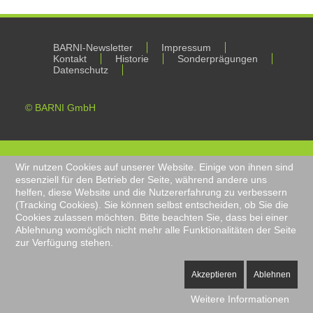
BARNI-Newsletter
Impressum
Kontakt
Historie
Sonderprägungen
Datenschutz
© BARNI GmbH
Wir nutzen Cookies auf unserer Website. Einige von ihnen sind
essenziell für den Betrieb der Seite, während andere uns
helfen, diese Website und die Nutzererfahrung zu verbessern
(Tracking Cookies). Sie können selbst entscheiden, ob Sie die
Cookies zulassen möchten. Bitte beachten Sie, dass bei einer
Ablehnung womöglich nicht mehr alle Funktionalitäten der Seite
zur Verfügung stehen.
Akzeptieren
Ablehnen
Weitere Informationen