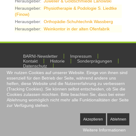
Herausgeber:
Juwelier & Goldschmiede Lanowski
Herausgeber:
Physiotherapie & Podologie S. Liedtke
(Finow)
Herausgeber:
Orthopädie-Schuhtechnik Wassberg
Herausgeber:
Weinkontor in der alten Ofenfabrik
BARNI-Newsletter
Impressum
Kontakt
Historie
Sonderprägungen
Datenschutz
Wir nutzen Cookies auf unserer Website. Einige von ihnen sind
essenziell für den Betrieb der Seite, während andere uns
© BARNI GmbH
helfen, diese Website und die Nutzererfahrung zu verbessern
(Tracking Cookies). Sie können selbst entscheiden, ob Sie die
Cookies zulassen möchten. Bitte beachten Sie, dass bei einer
Ablehnung womöglich nicht mehr alle Funktionalitäten der Seite
zur Verfügung stehen.
Akzeptieren
Ablehnen
Weitere Informationen